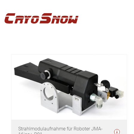
Zur
Zum
Zur
Hauptnavigation
Inhalt
Seitenspalte
springen
springen
springen
Strahlmodulaufnahme für Roboter JMA-