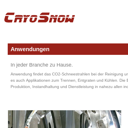
Zur
Zum
Zur
Hauptnavigation
Inhalt
Seitenspalte
springen
springen
springen
Anwendungen
In jeder Branche zu Hause.
Anwendung findet das CO2-Schneestrahlen bei der Reinigung un
es auch Applikationen zum Trennen, Entgraten und Kühlen. Die E
Produktion, Instandhaltung und Dienstleistung in nahezu allen in