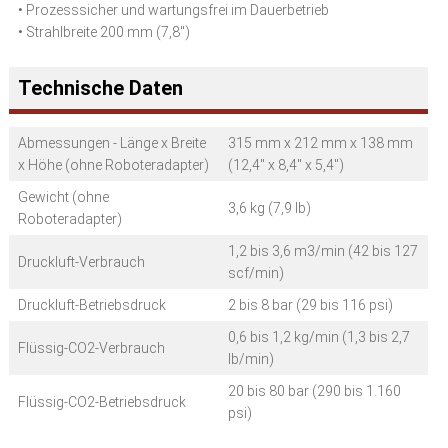
• Prozesssicher und wartungsfrei im Dauerbetrieb
• Strahlbreite 200 mm (7,8")
Technische Daten
Abmessungen - Länge x Breite
315 mm x 212 mm x 138 mm
x Höhe (ohne Roboteradapter)
(12,4" x 8,4" x 5,4")
Gewicht (ohne
3,6 kg (7,9 lb)
Roboteradapter)
1,2 bis 3,6 m3/min (42 bis 127
Druckluft-Verbrauch
scf/min)
Druckluft-Betriebsdruck
2 bis 8 bar (29 bis 116 psi)
0,6 bis 1,2 kg/min (1,3 bis 2,7
Flüssig-CO2-Verbrauch
lb/min)
20 bis 80 bar (290 bis 1.160
Flüssig-CO2-Betriebsdruck
psi)