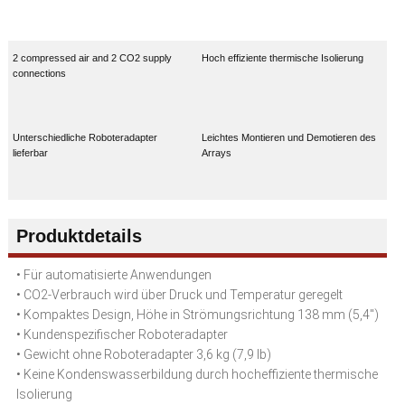
2 compressed air and 2 CO2 supply
Hoch effiziente thermische Isolierung
connections
Unterschiedliche Roboteradapter
Leichtes Montieren und Demotieren des
lieferbar
Arrays
Produktdetails
• Für automatisierte Anwendungen
• CO2-Verbrauch wird über Druck und Temperatur geregelt
• Kompaktes Design, Höhe in Strömungsrichtung 138 mm (5,4")
• Kundenspezifischer Roboteradapter
• Gewicht ohne Roboteradapter 3,6 kg (7,9 lb)
• Keine Kondenswasserbildung durch hocheffiziente thermische
Isolierung