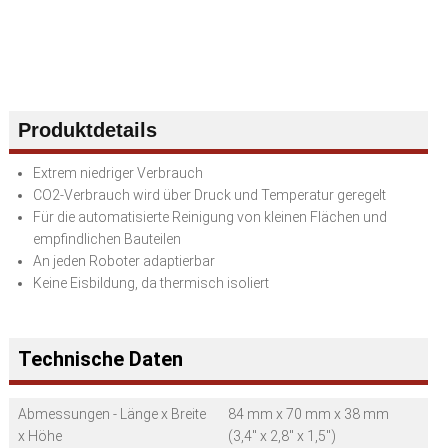
Produktdetails
Extrem niedriger Verbrauch
CO2-Verbrauch wird über Druck und Temperatur geregelt
Für die automatisierte Reinigung von kleinen Flächen und
empfindlichen Bauteilen
An jeden Roboter adaptierbar
Keine Eisbildung, da thermisch isoliert
Technische Daten
Abmessungen - Länge x Breite
84 mm x 70 mm x 38 mm
x Höhe
(3,4" x 2,8" x 1,5")