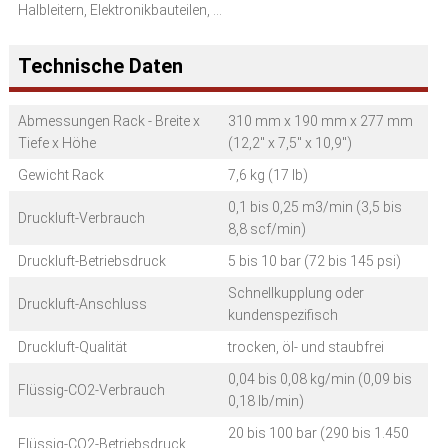
Halbleitern, Elektronikbauteilen, ...
Technische Daten
Abmessungen Rack - Breite x
310 mm x 190 mm x 277 mm
Tiefe x Höhe
(12,2" x 7,5" x 10,9")
Gewicht Rack
7,6 kg (17 lb)
0,1 bis 0,25 m3/min (3,5 bis
Druckluft-Verbrauch
8,8 scf/min)
Druckluft-Betriebsdruck
5 bis 10 bar (72 bis 145 psi)
Schnellkupplung oder
Druckluft-Anschluss
kundenspezifisch
Druckluft-Qualität
trocken, öl- und staubfrei
0,04 bis 0,08 kg/min (0,09 bis
Flüssig-CO2-Verbrauch
0,18 lb/min)
20 bis 100 bar (290 bis 1.450
Flüssig-CO2-Betriebsdruck