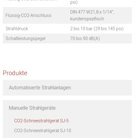
psi)
DIN 477 W21,8 x 1/14",
Flüssig-CO2-Anschluss
kundenspezifisch
Strahldruck
2 bis 10 bar (29 bis 145 psi)
Schallleistungspegel
70 bis 90 dB(A)
Produkte
Automatisierte Strahlanlagen
Manuelle Strahlgeräte
CO2-Schneestrahlgerät SJ-5
CO2-Schneestrahlgerät SJ-10