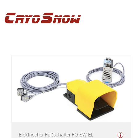
Zur
Zum
Zur
Hauptnavigation
Inhalt
Seitenspalte
springen
springen
springen
Elektrischer Fußschalter FO-SW-EL