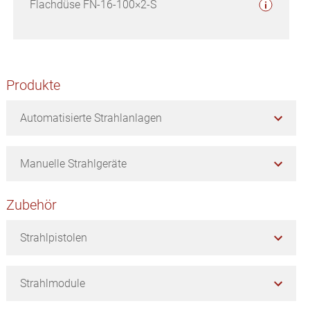
Flachdüse FN-16-100×2-S
Seitenspalte
Produkte
Automatisierte Strahlanlagen
Manuelle Strahlgeräte
Zubehör
Strahlpistolen
Strahlmodule