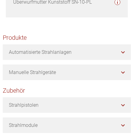
Überwurfmutter Kunststoff SN-10-PL
Seitenspalte
Produkte
Automatisierte Strahlanlagen
Manuelle Strahlgeräte
Zubehör
Strahlpistolen
Strahlmodule