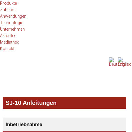
Produkte
Zubehör
Anwendungen
Technologie
Unternehmen
Aktuelles
Mediathek
Kontakt
Zur
Zum
Zur
Hauptnavigation
Inhalt
Seitenspalte
springen
springen
springen
SJ-10 Anleitungen
Inbetriebnahme