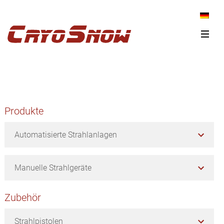
Zur
Zum
Zur
Hauptnavigation
Inhalt
Seitenspalte
springen
springen
springen
Seitenspalte
Produkte
Automatisierte Strahlanlagen
Manuelle Strahlgeräte
Zubehör
Strahlpistolen