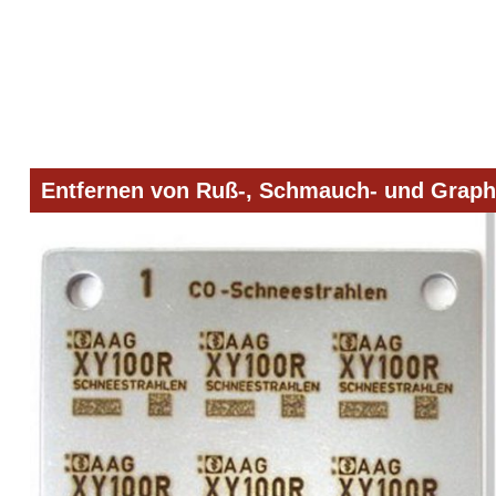
Zur
Zum
Zur
Hauptnavigation
Inhalt
Seitenspalte
springen
springen
springen
Entfernen von Ruß-, Schmauch- und Graph