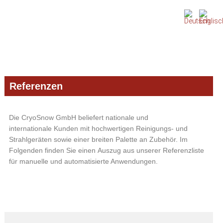
Zur
Zum
Zur
Hauptnavigation
Inhalt
Seitenspalte
springen
springen
springen
Referenzen
Die CryoSnow GmbH beliefert nationale und
internationale Kunden mit hochwertigen Reinigungs- und
Strahlgeräten sowie einer breiten Palette an Zubehör. Im
Folgenden finden Sie einen Auszug aus unserer Referenzliste
für manuelle und automatisierte Anwendungen.