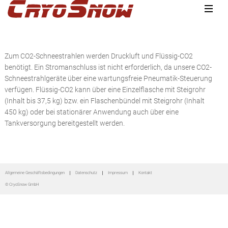
Zur
Zum
Zur
Hauptnavigation
Inhalt
Seitenspalte
springen
springen
springen
Zum CO2-Schneestrahlen werden Druckluft und Flüssig-CO2
benötigt. Ein Stromanschluss ist nicht erforderlich, da unsere CO2-
Schneestrahlgeräte über eine wartungsfreie Pneumatik-Steuerung
verfügen. Flüssig-CO2 kann über eine Einzelflasche mit Steigrohr
(Inhalt bis 37,5 kg) bzw. ein Flaschenbündel mit Steigrohr (Inhalt
450 kg) oder bei stationärer Anwendung auch über eine
Tankversorgung bereitgestellt werden.
Seitenspalte
Allgemeine Geschäftsbedingungen
Datenschutz
Impressum
Kontakt
© CryoSnow GmbH