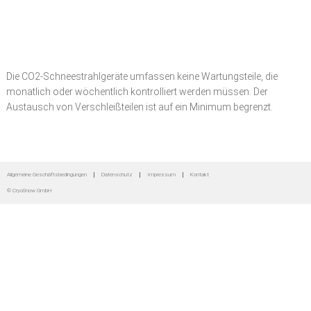
Zur
Zum
Zur
Hauptnavigation
Inhalt
Seitenspalte
springen
springen
springen
Die CO2-Schneestrahlgeräte umfassen keine Wartungsteile, die
monatlich oder wöchentlich kontrolliert werden müssen. Der
Austausch von Verschleißteilen ist auf ein Minimum begrenzt.
Seitenspalte
Allgemeine Geschäftsbedingungen
Datenschutz
Impressum
Kontakt
© CryoSnow GmbH