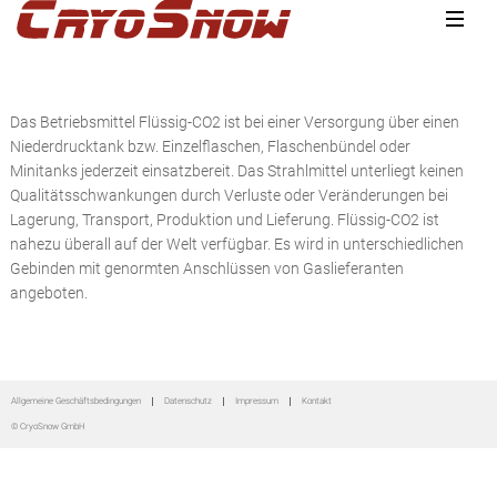
Zur
Zum
Zur
Hauptnavigation
Inhalt
Seitenspalte
springen
springen
springen
Das Betriebsmittel Flüssig-CO2 ist bei einer Versorgung über einen
Niederdrucktank bzw. Einzelflaschen, Flaschenbündel oder
Minitanks jederzeit einsatzbereit. Das Strahlmittel unterliegt keinen
Qualitätsschwankungen durch Verluste oder Veränderungen bei
Lagerung, Transport, Produktion und Lieferung. Flüssig-CO2 ist
nahezu überall auf der Welt verfügbar. Es wird in unterschiedlichen
Gebinden mit genormten Anschlüssen von Gaslieferanten
angeboten.
Seitenspalte
Allgemeine Geschäftsbedingungen
Datenschutz
Impressum
Kontakt
© CryoSnow GmbH