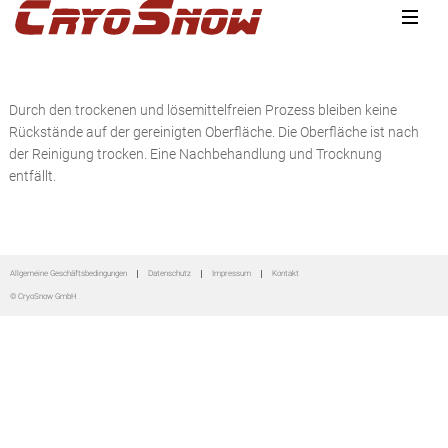
Zur
Zum
Zur
Hauptnavigation
Inhalt
Seitenspalte
springen
springen
springen
Durch den trockenen und lösemittelfreien Prozess bleiben keine
Rückstände auf der gereinigten Oberfläche. Die Oberfläche ist nach
der Reinigung trocken. Eine Nachbehandlung und Trocknung
entfällt.
Seitenspalte
Allgemeine Geschäftsbedingungen
Datenschutz
Impressum
Kontakt
© CryoSnow GmbH