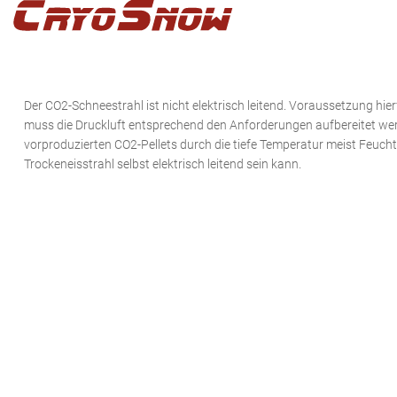
Zur
Zum
Zur
Hauptnavigation
Inhalt
Seitenspalte
springen
springen
springen
Der CO2-Schneestrahl ist nicht elektrisch leitend. Voraussetzung hier
muss die Druckluft entsprechend den Anforderungen aufbereitet werd
vorproduzierten CO2-Pellets durch die tiefe Temperatur meist Feuch
Trockeneisstrahl selbst elektrisch leitend sein kann.