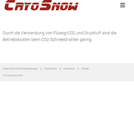
Zur
Zum
Zur
Hauptnavigation
Inhalt
Seitenspalte
springen
springen
springen
Durch die Verwendung von Flüssig-CO2 und Druckluft sind die
Betriebskosten beim CO2-Schneestrahlen gering.
Seitenspalte
Allgemeine Geschäftsbedingungen
Datenschutz
Impressum
Kontakt
© CryoSnow GmbH